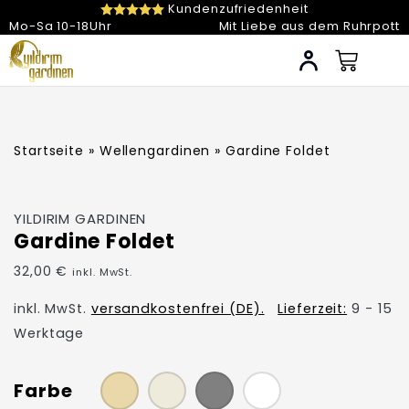
Kundenzufriedenheit
Mo-Sa 10-18Uhr
Mit Liebe aus dem Ruhrpott
My Account
Startseite
»
Wellengardinen
» Gardine Foldet
YILDIRIM GARDINEN
Gardine Foldet
32,00
€
inkl. MwSt.
inkl. MwSt.
versandkostenfrei (DE).
Lieferzeit:
9 - 15
Werktage
Farbe