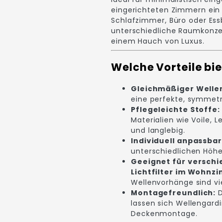
eingerichteten Zimmern ein
Schlafzimmer, Büro oder Ess
unterschiedliche Raumkonz
einem Hauch von Luxus.
Welche Vorteile bi
Gleichmäßiger Wellen
eine perfekte, symmetr
Pflegeleichte Stoffe:
Materialien wie Voile, 
und langlebig.
Individuell anpassbar
unterschiedlichen Höhe
Geeignet für versch
Lichtfilter im Wohnz
Wellenvorhänge sind vie
Montagefreundlich:
D
lassen sich Wellengard
Deckenmontage.