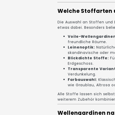
Welche Stoffarten 
Die Auswahl an Stoffen und 
etwas dabei. Besonders belie
Voile-Wellengardinen
freundliche Räume.
Leinenoptik:
Natürlich
skandinavische oder mo
Blickdichte Stoffe:
Fü
Erdgeschoss.
Transparente Varian
Verdunkelung.
Farbauswahl:
Klassisc
wie Graublau, Altrosa o
Alle Stoffe lassen sich selb
weiterem Zubehör kombinier
Wellengardinen nac