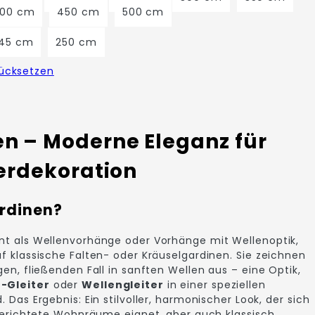
00 cm
450 cm
500 cm
45 cm
250 cm
ücksetzen
n – Moderne Eleganz für
terdekoration
rdinen?
nt als Wellenvorhänge oder Vorhänge mit Wellenoptik,
f klassische Falten- oder Kräuselgardinen. Sie zeichnen
en, fließenden Fall in sanften Wellen aus – eine Optik,
-Gleiter
oder
Wellengleiter
in einer speziellen
 Das Ergebnis: Ein stilvoller, harmonischer Look, der sich
ngerichtete Wohnräume eignet, aber auch klassisch