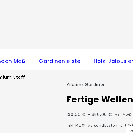
nach Maß
Gardinenleiste
Holz-Jalousie
emium Stoff
Yildirim Gardinen
Fertige Welle
Preisspa
130,00
€
–
350,00
€
inkl. MwSt
130,00 €
inkl. MwSt.
versandkostenfrei (DE)
bis
1
350,00 €