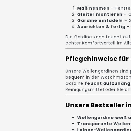
Maß nehmen
– Fenste
Gleiter montieren
– G
Gardine einfädeln
– G
Ausrichten & fertig
– 
Die Gardine kann feucht au
echter Komfortvorteil im All
Pflegehinweise für
Unsere Wellengardinen sind
bequem in der Waschmaschin
Gardine
feucht aufzuhäng
Reinigungsmittel oder Bleichm
Unsere Bestseller i
Wellengardine weiß a
Transparente Welle
Leinen-Wellengardi