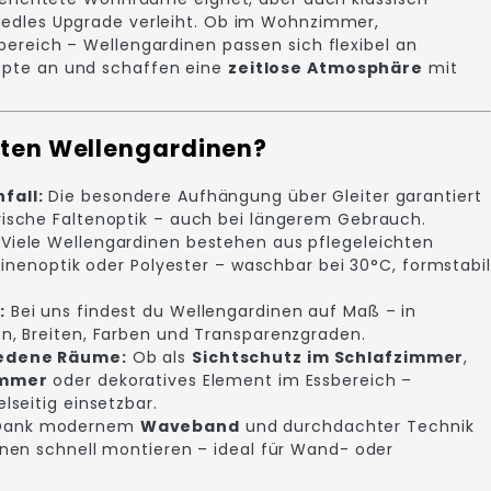
 edles Upgrade verleiht. Ob im Wohnzimmer,
bereich – Wellengardinen passen sich flexibel an
epte an und schaffen eine
zeitlose Atmosphäre
mit
eten Wellengardinen?
fall:
Die besondere Aufhängung über Gleiter garantiert
ische Faltenoptik – auch bei längerem Gebrauch.
Viele Wellengardinen bestehen aus pflegeleichten
Leinenoptik oder Polyester – waschbar bei 30°C, formstabil
:
Bei uns findest du Wellengardinen auf Maß – in
n, Breiten, Farben und Transparenzgraden.
iedene Räume:
Ob als
Sichtschutz im Schlafzimmer
,
immer
oder dekoratives Element im Essbereich –
lseitig einsetzbar.
ank modernem
Waveband
und durchdachter Technik
inen schnell montieren – ideal für Wand- oder