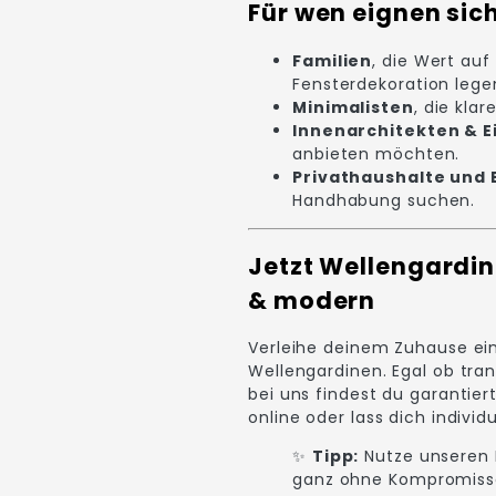
Für wen eignen si
Familien
, die Wert auf
Fensterdekoration lege
Minimalisten
, die kla
Innenarchitekten & E
anbieten möchten.
Privathaushalte und 
Handhabung suchen.
Jetzt Wellengardi
& modern
Verleihe deinem Zuhause ein
Wellengardinen. Egal ob tran
bei uns findest du garantie
online oder lass dich individ
✨
Tipp:
Nutze unseren 
ganz ohne Kompromiss