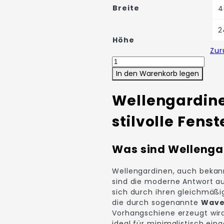
Breite
4
2
Höhe
Zur
Fertige
Wellengardinen
In den Warenkorb legen
Premium
Stoff
Wellengardine
Menge
stilvolle Fens
Was sind Wellenga
Wellengardinen, auch bekan
sind die moderne Antwort au
sich durch ihren gleichmäßig
die durch sogenannte
Wave
Vorhangschiene erzeugt wird.
ideal für minimalistisch ei