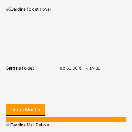
We
Be
Gr
Cr
Gardine Foldet
ab
32,00
€
inkl. MwSt.
Gratis Muster