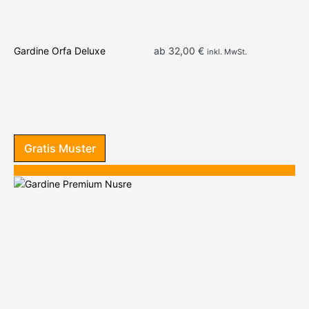
We
Be
Gr
Cr
Gardine Orfa Deluxe
ab
32,00
€
inkl. MwSt.
Gratis Muster