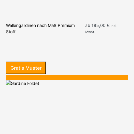
We
Be
Gr
Wellengardinen nach Maß Premium
ab
185,00
€
inkl.
Stoff
MwSt.
Gratis Muster