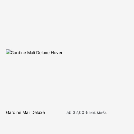
We
Gr
Cr
Gardine Mali Deluxe
ab
32,00
€
inkl. MwSt.