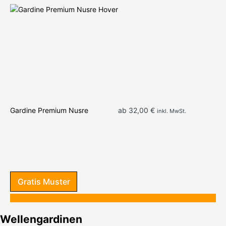
We
Cr
Gr
Gardine Premium Nusre
ab
32,00
€
inkl. MwSt.
Gratis Muster
Wellengardinen