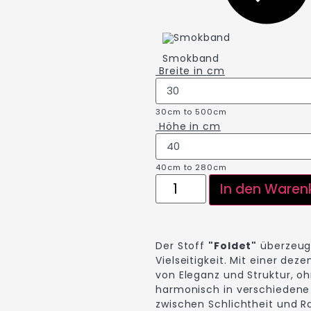
Smokband
Breite in
cm
30cm to 500cm
Höhe in
cm
40cm to 280cm
In den Waren
Der Stoff
"Foldet"
überzeugt
Vielseitigkeit. Mit einer dez
von Eleganz und Struktur, ohn
harmonisch in verschiedene E
zwischen Schlichtheit und Ra