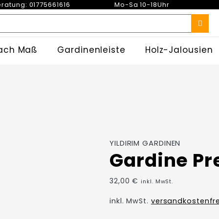
ratung: 01775661616
Mo-Sa 10-18Uhr
ach Maß
Gardinenleiste
Holz-Jalousien
e
YILDIRIM GARDINEN
Gardine P
32,00
€
inkl. MwSt.
inkl. MwSt.
versandkostenfre