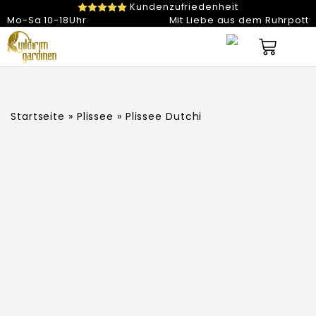
Kundenzufriedenheit
Mo-Sa 10-18Uhr
Mit Liebe aus dem Ruhrpott
My Account
Startseite
»
Plissee
» Plissee Dutchi