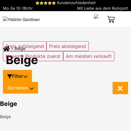
Kundenzufriedenheit
Mo-Sa 10-18Uhr
Mit Liebe aus dem Ruhrpott
My Account
Preis aufsteigend
Preis absteigend
Shop
»
Beige
Beige
Neueste Produkte zuerst
Am meisten verkauft
Filter
Sortieren
Beige
Beige